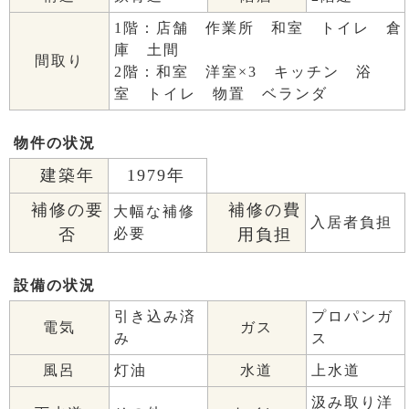
1階：店舗 作業所 和室 トイレ 倉
庫 土間
間取り
2階：和室 洋室×3 キッチン 浴
室 トイレ 物置 ベランダ
物件の状況
建築年
1979年
補修の要
補修の費
大幅な補修
入居者負担
否
必要
用負担
設備の状況
引き込み済
プロパンガ
電気
ガス
み
ス
風呂
灯油
水道
上水道
汲み取り洋