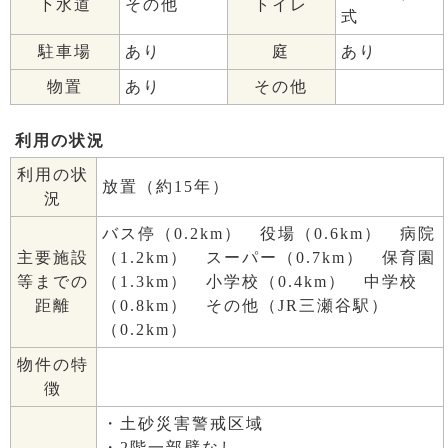
下水道
その他
トイレ
式
駐車場
あり
庭
あり
物置
あり
その他
利用の状況
利用の状
放置（約15年）
況
バス停（0.2km） 役場（0.6km） 病院
（1.2km） スーパー（0.7km） 保育園
主要施設
（1.3km） 小学校（0.4km） 中学校
等までの
（0.8km） その他（JR三瀬谷駅）
距離
（0.2km）
物件の特
徴
・土砂災害警戒区域
・2階一部壁なし