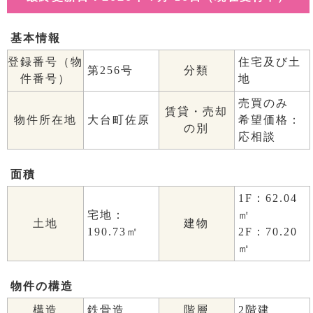
基本情報
登録番号（物
住宅及び土
第256号
分類
件番号）
地
売買のみ
賃貸・売却
物件所在地
大台町佐原
希望価格：
の別
応相談
面積
1F：62.04
宅地：
㎡
土地
建物
190.73㎡
2F：70.20
㎡
物件の構造
構造
鉄骨造
階層
2階建