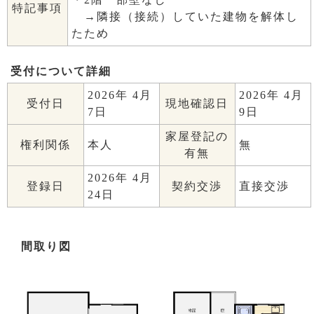
特記事項
→隣接（接続）していた建物を解体し
たため
受付について詳細
2026年 4月
2026年 4月
受付日
現地確認日
7日
9日
家屋登記の
権利関係
本人
無
有無
2026年 4月
登録日
契約交渉
直接交渉
24日
間取り図