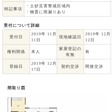
・土砂災害警戒区域内
特記事項
・物置に雨漏りあり
受付について詳細
2019年 11月
2019年 12月
受付日
現地確認日
11日
12日
家屋登記の
権利関係
本人
有
有無
2019年 12月
登録日
契約交渉
間接交渉
17日
間取り図