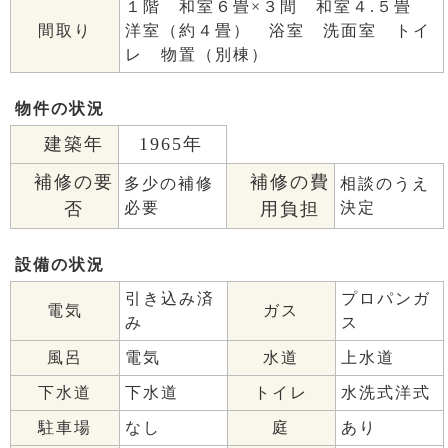
１階 和室６畳×３間 和室４.５畳
洋室（約４畳） 浴室 洗面室 トイ
間取り
レ 物置（別棟）
物件の状況
建築年
1965年
補修の要
補修の費
多少の補修
相談のうえ
否
必要
用負担
決定
設備の状況
引き込み済
プロパンガ
電気
ガス
み
ス
風呂
電気
水道
上水道
下水道
下水道
トイレ
水洗式洋式
駐車場
なし
庭
あり