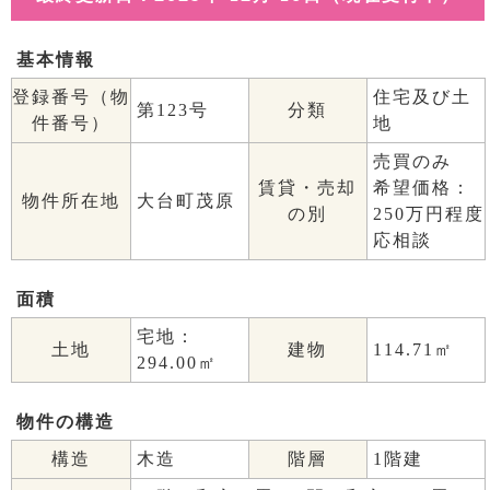
基本情報
登録番号（物
住宅及び土
第123号
分類
件番号）
地
売買のみ
賃貸・売却
希望価格：
物件所在地
大台町茂原
の別
250万円程度
応相談
面積
宅地：
土地
建物
114.71㎡
294.00㎡
物件の構造
構造
木造
階層
1階建